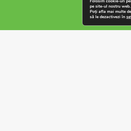
Folosim cookie-uri pe
pe site-ul nostru web.
Poți afla mai multe de
să le dezactivezi în
se