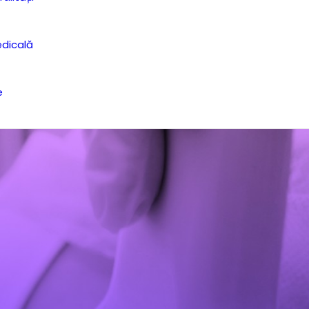
dicală
e