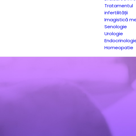
Tratamentul
infertilității
Imagistică me
Senologie
Urologie
Endocrinologi
Homeopatie