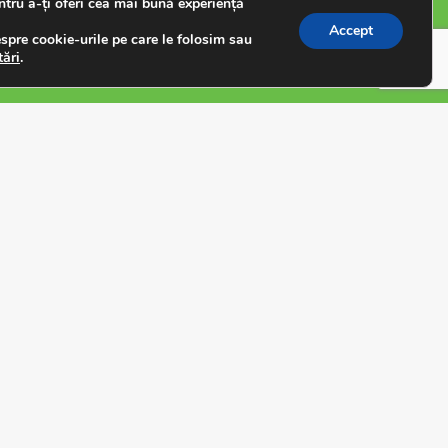
ntru a-ți oferi cea mai bună experiență
Iași
Accept
spre cookie-urile pe care le folosim sau
tări
.
Tel:
0232 22 15 15
/
0741 111 933