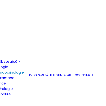
Obstetrică -
logie
Endocrinologie
PROGRAMEZĂ-TE
TESTIMONIALE
BLOG
CONTACT
 Examene
fice
Urologie
Analize