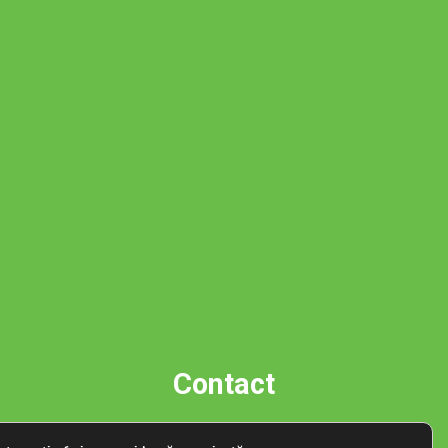
Contact
Strada Bălți 7C,code 700011