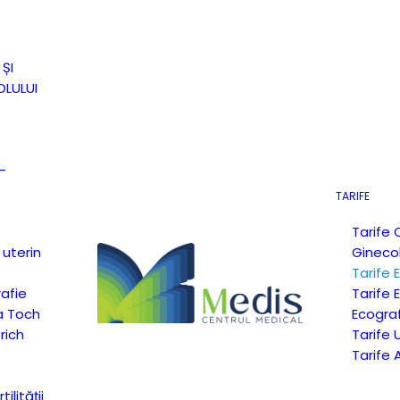
ȘI
LULUI
–
TARIFE
Tarife 
 uterin
Gineco
Tarife 
afie
Tarife
a Toch
Ecogra
rich
Tarife 
Tarife 
ilității