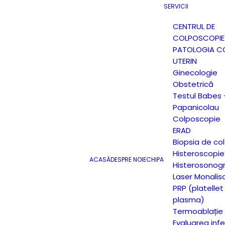
SERVICII
CENTRUL DE
COLPOSCOPIE 
PATOLOGIA CO
UTERIN
Ginecologie
Obstetrică
Testul Babes 
Papanicolau
Colposcopie
ERAD
Biopsia de col
Histeroscopie
ACASĂ
DESPRE NOI
ECHIPA
Histerosonogr
Laser Monalis
PRP (platellet 
plasma)
Termoablație
Evaluarea infert