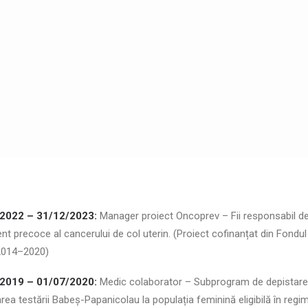
2022 – 31/12/2023:
Manager proiect Oncoprev – Fii responsabil de 
nt precoce al cancerului de col uterin. (Proiect cofinanțat din Fondu
014–2020)
2019 – 01/07/2020:
Medic colaborator – Subprogram de depistare p
rea testării Babeș-Papanicolau la populația feminină eligibilă în regi