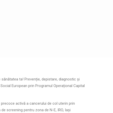
sănătatea ta! Prevenție, depistare, diagnostic și
l Social European prin Programul Operațional Capital
recoce activă a cancerului de col uterin prin
m de screening pentru zona de N-E, IRO, Iași