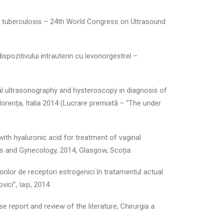
al tuberculosis – 24th World Congress on Ultrasound
spozitivului intrauterin cu levonorgestrel –
l ultrasonography and hysteroscopy in diagnosis of
orența, Italia 2014 (Lucrare premiată – “The under
with hyaluronic acid for treatment of vaginal
 and Gynecology, 2014, Glasgow, Scoția
orilor de receptori estrogenici în tratamentul actual
vici”, Iași, 2014
e report and review of the literature, Chirurgia a