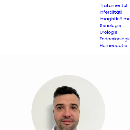
Tratamentul
infertilității
Imagistică me
Senologie
Urologie
Endocrinologi
Homeopatie