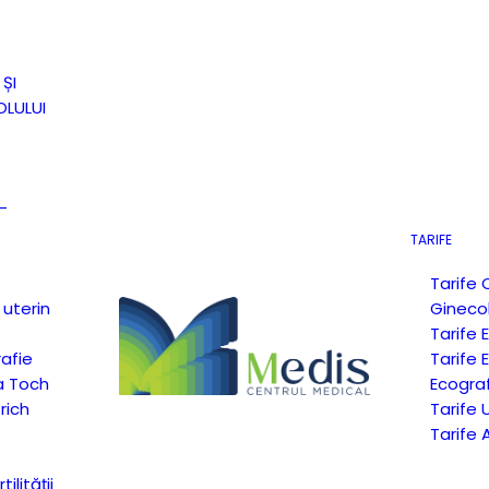
ȘI
LULUI
–
TARIFE
Tarife 
 uterin
Gineco
Tarife 
afie
Tarife
a Toch
Ecogra
rich
Tarife 
Tarife 
ilității