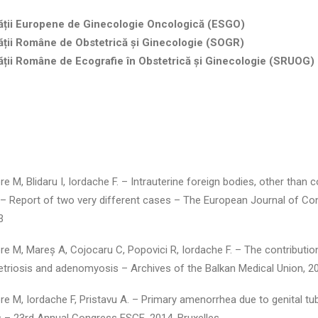
ății Europene de Ginecologie Oncologică (ESGO)
ății Române de Obstetrică și Ginecologie (SOGR)
ății Române de Ecografie în Obstetrică și Ginecologie (SRUOG)
ore M, Blidaru I, Iordache F. – Intrauterine foreign bodies, other tha
ty – Report of two very different cases – The European Journal of Co
3
ore M, Mareș A, Cojocaru C, Popovici R, Iordache F. – The contributi
riosis and adenomyosis – Archives of the Balkan Medical Union, 20
ore M, Iordache F, Pristavu A. – Primary amenorrhea due to genital t