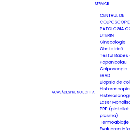
SERVICII
CENTRUL DE
COLPOSCOPIE 
PATOLOGIA CO
UTERIN
Ginecologie
Obstetrică
Testul Babes 
Papanicolau
Colposcopie
ERAD
Biopsia de col
Histeroscopie
ACASĂ
DESPRE NOI
ECHIPA
Histerosonogr
Laser Monalis
PRP (platellet 
plasma)
Termoablație
Evaluarea infert