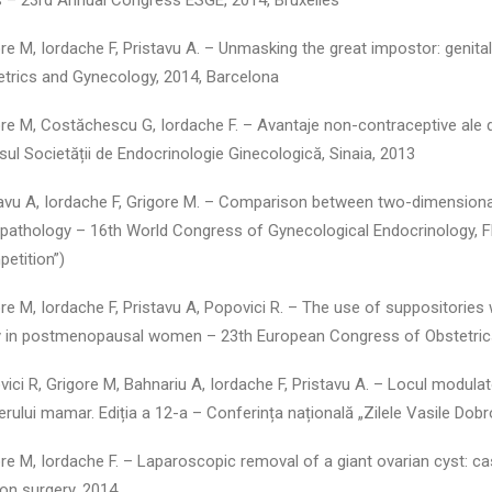
s – 23rd Annual Congress ESGE, 2014, Bruxelles
ore M, Iordache F, Pristavu A. – Unmasking the great impostor: genit
etrics and Gynecology, 2014, Barcelona
ore M, Costăchescu G, Iordache F. – Avantaje non-contraceptive ale di
ul Societății de Endocrinologie Ginecologică, Sinaia, 2013
tavu A, Iordache F, Grigore M. – Comparison between two-dimensiona
 pathology – 16th World Congress of Gynecological Endocrinology, Fl
etition”)
ore M, Iordache F, Pristavu A, Popovici R. – The use of suppositories 
y in postmenopausal women – 23th European Congress of Obstetrics
vici R, Grigore M, Bahnariu A, Iordache F, Pristavu A. – Locul modulat
erului mamar. Ediția a 12-a – Conferința națională „Zilele Vasile Dobro
ore M, Iordache F. – Laparoscopic removal of a giant ovarian cyst: cas
 on surgery, 2014