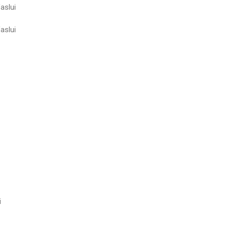
aslui
aslui
i