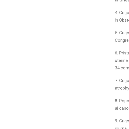
finding
4. Grig
in Obst
5. Grig
Congres
6. Pris
uterine
34 comp
7. Grig
atroph
8. Popo
al canc
9. Grig
journal