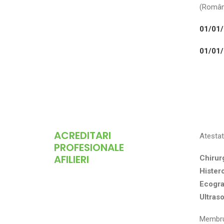
(Români
01/01/
01/01/
ACREDITARI
Atestat
PROFESIONALE
AFILIERI
Chirur
Hister
Ecograf
Ultras
Membru