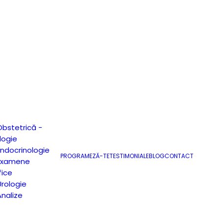
Obstetrică -
logie
Endocrinologie
PROGRAMEZĂ-TE
TESTIMONIALE
BLOG
CONTACT
 Examene
fice
Urologie
Analize