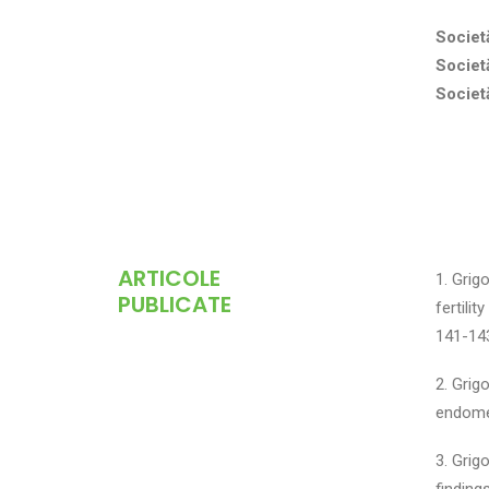
Societ
Societ
Societ
ARTICOLE
1. Grig
PUBLICATE
fertili
141-14
2. Grig
endomet
3. Grig